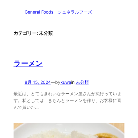
内
General Foods ジェネラルフーズ
容
を
ス
キ
カテゴリー:
未分類
ッ
プ
ラーメン
8月 15, 2024
—
by
kuwa
in
未分類
最近は、とてもきれいなラーメン屋さんが流行っていま
す。私としては、きちんとラーメンを作り、お客様に喜
んで貰いた…